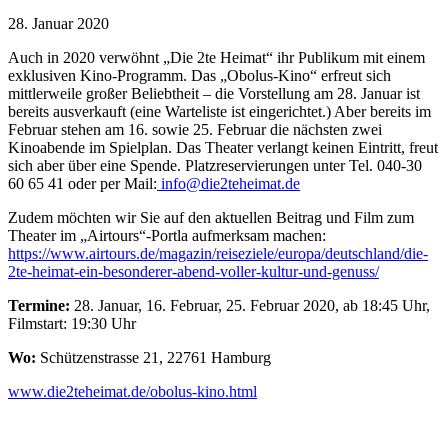
28. Januar 2020
Auch in 2020 verwöhnt „Die 2te Heimat“ ihr Publikum mit einem
exklusiven Kino-Programm. Das „Obolus-Kino“ erfreut sich
mittlerweile großer Beliebtheit – die Vorstellung am 28. Januar ist
bereits ausverkauft (eine Warteliste ist eingerichtet.) Aber bereits im
Februar stehen am 16. sowie 25. Februar die nächsten zwei
Kinoabende im Spielplan. Das Theater verlangt keinen Eintritt, freut
sich aber über eine Spende. Platzreservierungen unter Tel. 040-30
60 65 41 oder per Mail:
info@die2teheimat.de
Zudem möchten wir Sie auf den aktuellen Beitrag und Film zum
Theater im „Airtours“-Portla aufmerksam machen:
https://www.airtours.de/magazin/reiseziele/europa/deutschland/die-
2te-heimat-ein-besonderer-abend-voller-kultur-und-genuss/
Termine:
28. Januar, 16. Februar, 25. Februar 2020, ab 18:45 Uhr,
Filmstart: 19:30 Uhr
Wo:
Schützenstrasse 21, 22761 Hamburg
www.die2teheimat.de/obolus-kino.html