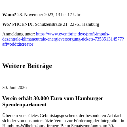
Wann?
28. November 2023, 13 bis 17 Uhr
Wo?
PHOENIX, Schützenstraße 21, 22761 Hamburg
Anmeldung unter:
https://www.eventbrite.de/e/profi-impuls-
dezentrale-klimaneutrale-energieversorgung-tickets-735351314577?
aff=oddtdtcreator
Weitere Beiträge
30. Juni 2026
Verein erhält 30.000 Euro vom Hamburger
Spendenparlament
Über ein verspätetes Geburtstagsgeschenk der besonderen Art darf
sich der von uns unterstützte Verein zur Förderung der Integration in
Hamburg-Wilhelmsburg freuen: Beim Senatsempfang zum 30-