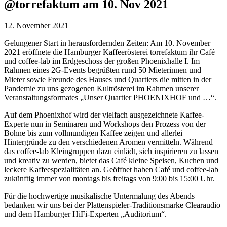
@torrefaktum am 10. Nov 2021
12. November 2021
Gelungener Start in herausfordernden Zeiten: Am 10. November
2021 eröffnete die Hamburger Kaffeerösterei torrefaktum ihr Café
und coffee-lab im Erdgeschoss der großen Phoenixhalle I. Im
Rahmen eines 2G-Events begrüßten rund 50 Mieterinnen und
Mieter sowie Freunde des Hauses und Quartiers die mitten in der
Pandemie zu uns gezogenen Kultrösterei im Rahmen unserer
Veranstaltungsformates „Unser Quartier PHOENIXHOF und …“.
Auf dem Phoenixhof wird der vielfach ausgezeichnete Kaffee-
Experte nun in Seminaren und Workshops den Prozess von der
Bohne bis zum vollmundigen Kaffee zeigen und allerlei
Hintergründe zu den verschiedenen Aromen vermitteln. Während
das coffee-lab Kleingruppen dazu einlädt, sich inspirieren zu lassen
und kreativ zu werden, bietet das Café kleine Speisen, Kuchen und
leckere Kaffeespezialitäten an. Geöffnet haben Café und coffee-lab
zukünftig immer von montags bis freitags von 9:00 bis 15:00 Uhr.
Für die hochwertige musikalische Untermalung des Abends
bedanken wir uns bei der Plattenspieler-Traditionsmarke Clearaudio
und dem Hamburger HiFi-Experten „Auditorium“.