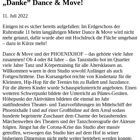
„Danke” Dance & Move!
11. Juli 2022
Einigen ist es sicher bereits aufgefallen: Im Erdgeschoss der
Ruhrstraße 11 beim langjährigen Mieter Dance & Move wird nicht
mehr getanzt, dafür wurde aber mit Hochdruck die Fläche umgebaut
– dazu in Kürze mehr!
Dance & Move und der PHOENIXHOF – das gehörte viele Jahre
zusammen! Ob 4 oder 84 Jahre – das Tanzstudio bot im Quartier
viele Jahre Tanz und Körpertraining für alle Altersklassen an.
Willkommen waren in dem Studio sowohl Anfänger als auch
Fortgeschrittene. Das Kursangebot reichte von Kindertanz für die
Kleinsten, Hip-Hop für die Teenies bis zu Ballett und Jazzdance.
Für die älteren Kinder wurde Schauspielunterricht angeboten. Einen
weiteren Schwerpunkt bildete der Unterricht an Pilates-Geräten.
Höhepunkt der Aktivitäten bildeten die einmal im Jahr
stattfindenden Theater- und Tanzvorführungen im Mittelschiff der
Phoenixhalle I und auf einer Großbühne auf dem Areal sodass
hunderte begeisterte Zuschauer dem Charme der bezaubernden
Märchenwelten des Theaters und der Tanzchoreografie der Akteure
folgten. Jüngst hat die Corona-Krise das Studio aber massiv
getroffen, weswegen das Studio hier auf dem Hof in seiner
bisherigen Dimension nicht mehr weiter betrieben werden konnte.